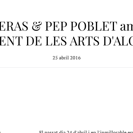
RAS & PEP POBLET amb
NT DE LES ARTS D'A
25 abril 2016
El passat dia 24 d'abril i en l'inmillorab