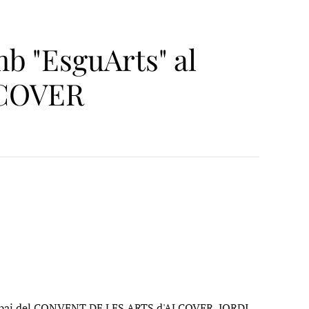
 "EsguArts" al
LCOVER
le espai del CONVENT DE LES ARTS d'ALCOVER, JORDI