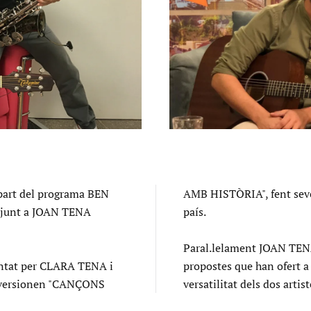
part del programa BEN
AMB HISTÒRIA", fent seves
junt a JOAN TENA
país.
Paral.lelament JOAN TEN
ntat per CLARA TENA i
propostes que han ofert a
eversionen "CANÇONS
versatilitat dels dos artis